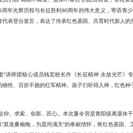
5周年光辉历程与长征胜利90周年的伟大意义，寄语青
愿者代表登台发言，表达了传承红色基因、共育时代新人
老”讲师团核心成员钱宏校长作《长征精神 永放光芒》
怕牺牲、百折不挠的红军精神。孩子们听得入神，红色种
仰、求索、创新、匠心。本次夏令营是青阳镇离退休干部
以“莫道桑榆晚，为霞尚满天”的奉献情怀，将红色基因