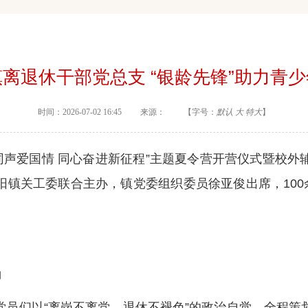
离退休干部党总支 “银龄先锋”助力青
时间：2026-07-02 16:45 来源： 【字号：
默认
大
特大
】
同声爱国情 同心奋进新征程”主题夏令营开营仪式暨校
镇关工委联合主办，镇党委组织委员徐亚俊出席，100
角
们以“离岗不离党、退休不褪色”的政治自觉，全程策