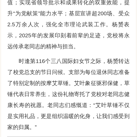
值；实现省领导批示和成果转化的双重效能，提
升“为党献策”能力水平；基层宣讲超200场、受众
2.5万余人次，强化全市理论武装工作。杨赟表
示，2025年的发展印刻着前辈的足迹，党校将永
远传承老同志的精神与担当。
时逢第116个三八国际妇女节之际，杨赟转达
了校党总支的节日问候。支部为每位退休同志准备
了特别定制的按摩艾草锤。艾叶象征驱邪保健，草
锤代表日常养生，这份礼物寄托了党校对老同志健
康长寿的祝愿。老同志们感慨道：“艾叶草锤不仅
是实用礼品，更是组织温暖的化身，让我们感受到
家的归属。”